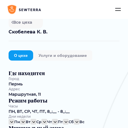
Все цеха
Скобелева К. В.
О цехе
Услуги и оборудование
Где находится
Город
Пермь
Адрес
Маршрутная, 11
Режим работы
Часы
ПН, ВТ, СР, ЧТ, ПТ, 8_:__ - 8_:__
Дни недели
Пн
Вт
Ср
Чт
Пт
Сб
Вс