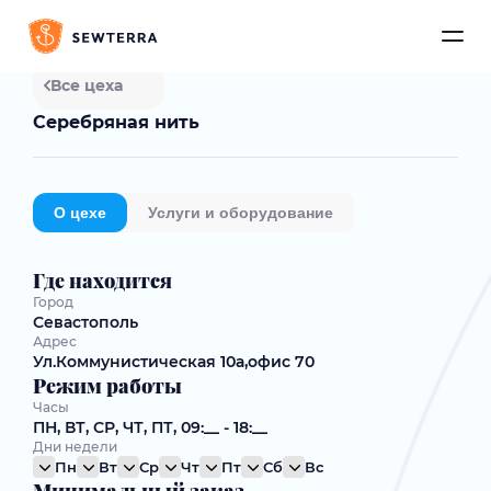
Все цеха
Серебряная нить
О цехе
Услуги и оборудование
Где находится
Город
Севастополь
Адрес
Ул.Коммунистическая 10а,офис 70
Режим работы
Часы
ПН, ВТ, СР, ЧТ, ПТ, 09:__ - 18:__
Дни недели
Пн
Вт
Ср
Чт
Пт
Сб
Вс