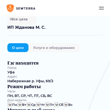
Все цеха
ИП Жданова М. С.
О цехе
Услуги и оборудование
Где находится
Город
Уфа
Адрес
Набережная р. Уфы, 69/2
Режим работы
Часы
ПН, ВТ, СР, ЧТ, ПТ, СБ, ВС
Дни недели
Пн
Вт
Ср
Чт
Пт
Сб
Вс