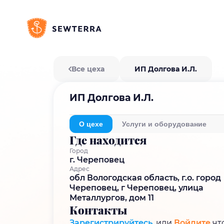
Все цеха
ИП Долгова И.Л.
ИП Долгова И.Л.
О цехе
Услуги и оборудование
Где находится
Город
г. Череповец
Адрес
обл Вологодская область, г.о. город
Череповец, г Череповец, улица
Металлургов, дом 11
Контакты
Зарегистрируйтесь
, или
Войдите
чт